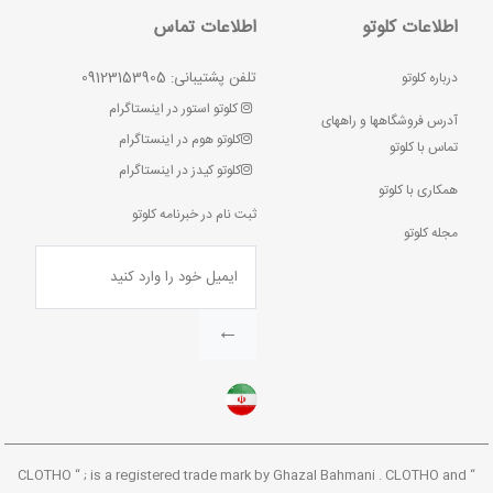
اطلاعات کلوتو
اطلاعات تماس
تلفن پشتیبانی: 09123153905
درباره کلوتو
کلوتو استور در اینستاگرام
آدرس فروشگاهها و راههای
کلوتو هوم در اینستاگرام
تماس با کلوتو
کلوتو کیدز در اینستاگرام
همکاری با کلوتو
ثبت نام در خبرنامه کلوتو
مجله کلوتو
←
“ CLOTHO “ ; is a registered trade mark by Ghazal Bahmani . CLOTHO and