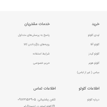
خرید
خدمات مشتریان
لیدی کلوتو
پاسخ به پرسش‌های متداول
کلوتو آقا
رویه‌های بازگرداندن کالا
کلوتو کیدز
شرایط استفاده
کلوتو هوم
حریم خصوصی
مِباس ( غير از لباس)
اطلاعات کلوتو
اطلاعات تماس
تلفن پشتیبانی: 09123153905
درباره کلوتو
کلوتو استور در اینستاگرام