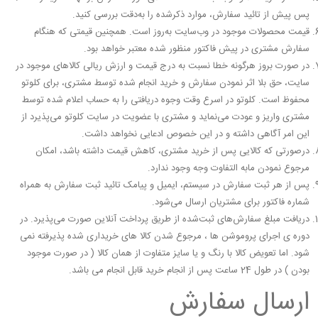
پس پیش از تائید سفارش، موارد ذکرشده را به‌دقت بررسی کنید.
قیمت‌ محصولات موجود در وب‌سایت به‌روز است. همچنین قیمتی که هنگام
سفارش مشتری در پیش ‌­فاکتور منظور شده معتبر خواهد بود.
در صورت بروز هرگونه خطا نسبت به درج قیمت و ارزش ریالی کالاهای موجود در
سایت، حق بلا اثر نمودن سفارش و خرید انجام شده توسط مشتری، برای کلوتو
محفوظ است. کلوتو در اسرع وقت وجوه دریافتی را به حساب اعلام شده توسط
مشتری واریز و عودت می‌نماید و مشتری با عضویت در سایت کلوتو می‌پذیرد از
این امر آگاهی داشته و در این خصوص ادعایی نخواهد داشت.
درصورتی که کالایی پس از خرید مشتری، کاهش قیمت داشته باشد، امکان
مرجوع نمودن مابه التفاوت وجه وجود ندارد.
پس از هر ثبت سفارش در سیستم، ایمیل و پیامک تائید ثبت سفارش به همراه
شماره فاکتور برای مشتریان ارسال می‌شود.
دریافت مبلغ سفارش‌های ثبت‌شده از طریق پرداخت آنلاین صورت می‌پذیرد. در
دوره ى اجراى پروموشن ها ، مرجوع شدن كالا هاى خريدارى شده پذيرفته نمى
شود. اما تعويض كالا با رنگ و يا سايز متفاوت از همان كالا ( در صورت موجود
بودن ) در طول 24 ساعت پس از انجام خريد قابل انجام مى باشد.
ارسال سفارش