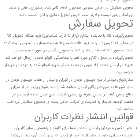
امکان‌پذیر نخواهد بود.
تحویل سفارش در اماکن عمومی همچون کافه، کافی‌نت، رستوران، هتل و مانند
آن امکان‌پذیر نیست و لازم است آدرس تحویل، دقیق و قابل استناد باشد.
تحویل سفارش
تحویل‌گیرنده کالا یا نماینده ایشان (با ارائۀ کارت شناسایی) باید هنگام تحویل کالا
در محلی که آدرس آن را در فرم اطلاعات مربوط به ثبت سفارش اینترنتی ثبت کرده
است، حضور داشته باشد و کالا را شخصاً تحویل بگیرد. در صورت عدم حضور
تحویل‌گیرنده در محل، کالای مورد نظر با هماهنگی کلوتو مجدداً ارسال خواهد شد.
هزینه ی ارسال مجدد کالا بدون توجه به میزان خرید انجام شده به عهده ی خریدار
خواهد بود.
سفارشهای بیشتر از پنج میلیون تومان در تهران و بیش از هفت میلیون تومان در
سایر شهرها به صورت رایگان ارسال خواهد شد و سفارشهای پایین تر از میزان
مبالغ پیش گفته بر اساس تعرفه ی رسمی شرکت های حمل کننده ارسال و در
مقصد توسط خریدار به نماینده ی شرکت حامل بسته ی محتوی سفارش پرداخت
خواهد شد.
قوانین انتشار نظرات کاربران
نظر، عکس و ویدئوی ارسال شده‌ی شما برای کلوتو و راهنمایی سایر کاربران
اهمیت بسیاری دارد و پیش از هر چیز از زمانی که برای ثبت آن صرف می‌کنید