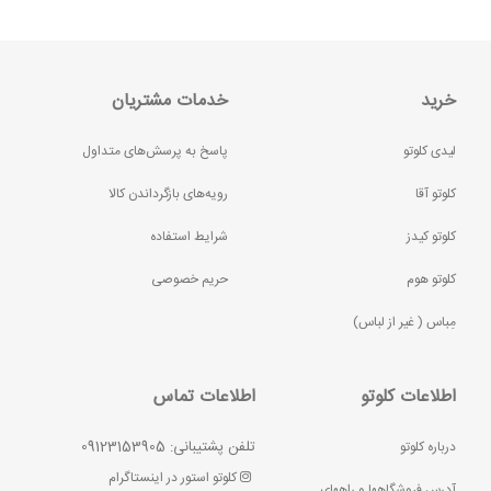
خرید
خدمات مشتریان
لیدی کلوتو
پاسخ به پرسش‌های متداول
کلوتو آقا
رویه‌های بازگرداندن کالا
کلوتو کیدز
شرایط استفاده
کلوتو هوم
حریم خصوصی
مِباس ( غير از لباس)
اطلاعات کلوتو
اطلاعات تماس
تلفن پشتیبانی: 09123153905
درباره کلوتو
کلوتو استور در اینستاگرام
آدرس فروشگاهها و راههای