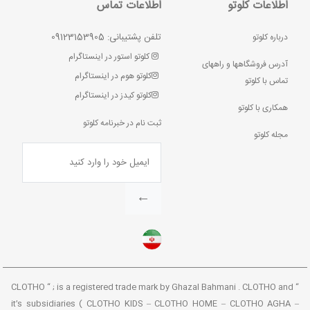
اطلاعات کلوتو
اطلاعات تماس
تلفن پشتیبانی: 09123153905
درباره کلوتو
کلوتو استور در اینستاگرام
آدرس فروشگاهها و راههای
کلوتو هوم در اینستاگرام
تماس با کلوتو
کلوتو کیدز در اینستاگرام
همکاری با کلوتو
ثبت نام در خبرنامه کلوتو
مجله کلوتو
←
“ CLOTHO “ ; is a registered trade mark by Ghazal Bahmani . CLOTHO and
it’s subsidiaries ( CLOTHO KIDS – CLOTHO HOME – CLOTHO AGHA –