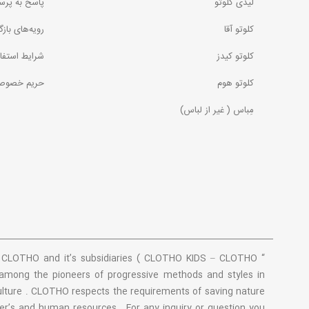
لیدی کلوتو
پاسخ به پرس
کلوتو آقا
رویه‌های بازگ
کلوتو کیدز
شرایط استفا
کلوتو هوم
حریم خصوص
مِباس ( غير از لباس)
 . CLOTHO and it’s subsidiaries ( CLOTHO KIDS – CLOTHO
ng the pioneers of progressive methods and styles in
culture . CLOTHO respects the requirements of saving nature
mer’s and human resources . For any inquiry or question you