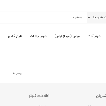
کلوتو آقا
مِباس ( غير از لباس)
کلوتو اوت لت
کلوتو گالری
پسرانه
تریان
اطلاعات کلوتو