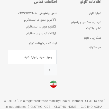
اطلاعات کلوتو
اطلاعات تماس
تلفن پشتیبانی: 09123153905
درباره کلوتو
کلوتو استور در اینستاگرام
آدرس فروشگاهها و راههای
کلوتو هوم در اینستاگرام
تماس با کلوتو
کلوتو کیدز در اینستاگرام
همکاری با کلوتو
ثبت نام در خبرنامه کلوتو
مجله کلوتو
←
“ CLOTHO “ ; is a registered trade mark by Ghazal Bahmani . CLOTHO and
it’s subsidiaries ( CLOTHO KIDS – CLOTHO HOME – CLOTHO AGHA –