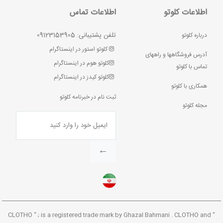
اطلاعات کلوتو
اطلاعات تماس
تلفن پشتیبانی: 09123153905
درباره کلوتو
کلوتو استور در اینستاگرام
آدرس فروشگاهها و راههای
کلوتو هوم در اینستاگرام
تماس با کلوتو
کلوتو کیدز در اینستاگرام
همکاری با کلوتو
ثبت نام در خبرنامه کلوتو
مجله کلوتو
←
“ CLOTHO “ ; is a registered trade mark by Ghazal Bahmani . CLOTHO and