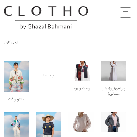
لیدی کلوتو
سِت ها
پیراهن(روزمره و
وِست و رویه
مهمانی)
مانتو و کُت