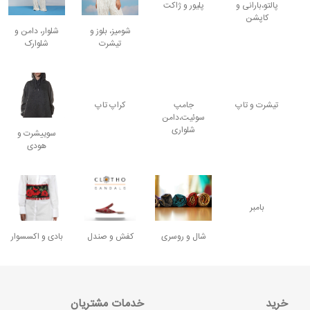
پالتو،بارانی و
پلیور و ژاکت
کاپشن
شومیز، بلوز و
شلوار، دامن و
تیشرت
شلوارک
تیشرت و تاپ
جامپ
کراپ تاپ
سوئیت،دامن
شلواری
سوییشرت و
هودی
بامبر
بادی و اکسسوار
شال و روسری
کفش و صندل
خرید
خدمات مشتریان