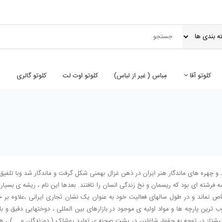
کلوتو آقا
مِباس ( غير از لباس)
کلوتو اوت لت
کلوتو گالری
ای درس اساتید و چهره های ماندگار هنر ایران در ذهن غزال بهمنی شکل گرفت و ماندگار شد وبا تل
سه فرشته ای بود که ریسمان و نخ زندگی انسان را تافتند. بعدها این نام ، ریشه ی بسی
ص نماند و در طول سالهای فعالیت خود به عنوان یک نشان تجاری ایرانی ،علاوه بر
 ترین پارچه ها و مواد اولیه ی موجود در بازارهای بین المللی ، دوختهایی دقیق و ب
شتاز در توجه به حقوق شاغلین در پشت صحنه ی تولید پوشاک ( دوزندگان و … ) ، هموار