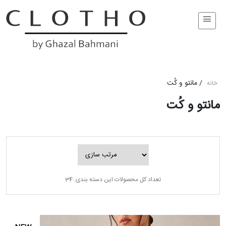
/
مانتو و کُت
خانه
مانتو و کُت
تعداد کل محصولات این دسته بندی: 34