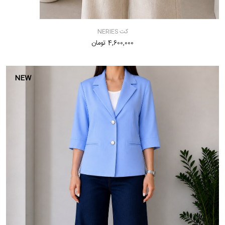
کت NERIES
4,600,000 تومان
NEW