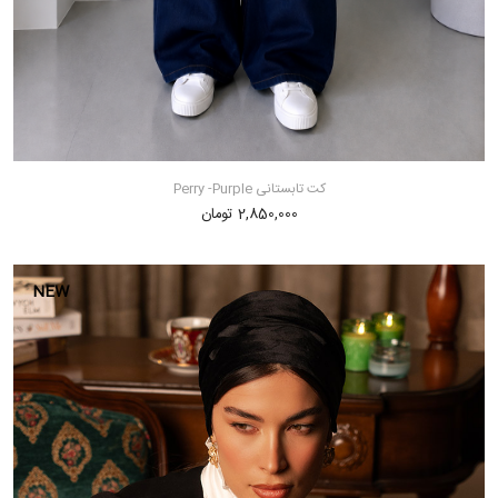
کت تابستانی Perry -purple
2,850,000 تومان
NEW