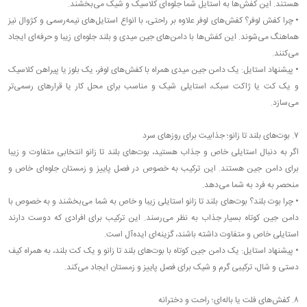
هستند. این کفش‌ها به استایل شما جلوه‌ای کلاسیک و شیک می‌بخشند.
•
چرا کفش لوفر؟ کفش‌های لوفر علاوه بر راحتی، با انواع استایل‌های نیمه‌رسمی و کژوال نیز
هماهنگ می‌شوند. این کفش‌ها با دامن‌های جین میدی و بلند جلوه‌ای زیبا و حرفه‌ای ایجاد
می‌کنند.
•
پیشنهاد استایل: یک دامن جین میدی همراه با کفش‌های لوفر، یک بلوز یا پیراهن کلاسیک
و یک کت یا ژاکت سبک، استایلی شیک و مناسب برای محل کار یا قرارهای رسمی‌تر
می‌سازد.
۷. بوت‌های بلند تا زانو؛ جذابیت برای روزهای سرد
اگر به دنبال استایلی خاص و جذاب هستید، بوت‌های بلند تا زانو انتخابی متفاوت و زیبا
برای دامن جین هستند. این ترکیب به خصوص در فصل پاییز و زمستان جلوه‌ای خاص و
منحصر به فرد به شما می‌دهد.
•
چرا بوت بلند؟ بوت‌های بلند تا زانو استایلی زیبا و خاص به شما می‌بخشند و به خصوص با
دامن جین کوتاه بسیار جذاب به نظر می‌رسند. این ترکیب برای افرادی که دوست دارند
استایلی خاص و متفاوت داشته باشند، گزینه‌ای ایده‌آل است.
•
پیشنهاد استایل: یک دامن جین کوتاه با بوت‌های بلند تا زانو و یک کت بلند، به همراه کیف
دستی و شال، ترکیبی گرم و شیک برای فصل پاییز و زمستان ایجاد می‌کند.
۸. کفش‌های فلت یا باله‌ای؛ راحت و دخترانه