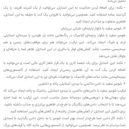
تکمیل می‌کند.
•
نکته: برای اضافه کردن جذابیت به این استایل، می‌توانید از یک کمربند ظریف یا یک
گردنبند ساده استفاده کنید. همچنین می‌توانید با افزودن یک کت یا جلیقه به این استایل،
ظاهری متفاوت و جذاب‌تر ایجاد کنید.
۳. شومیز سفید با شلوار پارچه‌ای؛ شیکی بی‌پایان
شومیز سفید با شلوار پارچه‌ای کلاسیک در رنگ‌هایی مانند بژ، طوسی یا سرمه‌ای، استایلی
ترند و شیک ایجاد می‌کند. این ترکیب می‌تواند هم برای موقعیت‌های رسمی و هم
نیمه‌رسمی مناسب باشد. کفش‌های لوفر یا مالبری در این استایل، ظاهر شما را حرفه‌ای و
باوقار نشان می‌دهد.
•
نکته: این استایل برای یک جلسه کاری یا یک قرار ناهار کاری عالی است و می‌توانید با
اضافه کردن یک کت به آن، ظاهری رسمی‌تر ایجاد کنید. استفاده از اکسسوری‌های
مینیمالیستی مانند ساعت‌های کلاسیک یا جواهرات نقره‌ای نیز به این استایل کمک می‌کند.
۴. شومیز سفید با دامن ماکسی یا میدی؛ استایلی زنانه و دلنشین
ترکیب شومیز سفید با دامن‌های ماکسی یا میدی، استایلی رمانتیک و زنانه ایجاد می‌کند که
برای مهمانی‌ها و دورهمی‌های دوستانه بسیار مناسب است. این ترکیب به شما اجازه
می‌دهد تا با انتخاب دامن‌های رنگارنگ یا طرح‌دار، ظاهری پرانرژی و جذاب داشته باشید.
برای تکمیل این استایل، از کفش‌های صندل پاشنه‌دار یا کفش‌های بالرین استفاده کنید.
•
نکته: اگر دامن شما طرح‌دار است، بهتر است شومیز را به داخل دامن بگذارید تا استایل
شما مرتب‌تر به نظر برسد. همچنین، می‌توانید از اکسسوری‌هایی مانند کلاه یا کیف‌های بزرگ