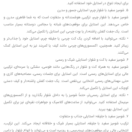
برای ایجاد تنوع در استایل خود استفاده کنید.
۵. شومیز سفید با شلوار چرم؛ استایلی جسور و مدرن
شومیز سفید با شلوار چرم، ترکیبی هوشمندانه و متفاوت است که به شما ظاهری مدرن و
خاص می‌دهد. این استایل برای موقعیت‌های شبانه یا مجالس دوستانه بسیار مناسب
است. یک جفت کفش پاشنه‌دار یا بوت چرمی این استایل را تکمیل می‌کند.
•
نکته: می‌توانید با اضافه کردن یک کت چرمی یا جلیقه چرم، استایل خود را جذاب‌تر و
زیباتر کنید. همچنین، اکسسوری‌های چرمی مانند کیف یا کمربند نیز به این استایل کمک
می‌کنند.
۶. شومیز سفید با کت و شلوار؛ استایلی شیک و رسمی
شومیز سفید به همراه کت و شلوار در رنگ‌هایی مانند طوسی، مشکی یا سرمه‌ای، ترکیبی
عالی برای استایل‌های رسمی است. این استایل برای جلسات رسمی، مصاحبه‌های کاری و
حتی مهمانی‌های رسمی انتخابی بی‌نقص است. یک جفت کفش پاشنه‌دار و کیف دستی
کوچک، این استایل را تکمیل می‌کند.
•
نکته: برای استایل رسمی‌تر، حتماً شومیز را به داخل شلوار بگذارید و از اکسسوری‌های
مینیمال استفاده کنید. می‌توانید از ساعت‌های کلاسیک و جواهرات نقره‌ای نیز برای تکمیل
این استایل بهره ببرید.
۷. شومیز سفید با جلیقه؛ استایلی جذاب و متفاوت
ترکیب شومیز سفید با جلیقه، استایلی بسیار شیک و خلاقانه ایجاد می‌کند. این ترکیب،
انتخابی عالی برای موقعیت‌های نیمه‌رسمی و روزمره است و می‌تواند با انواع شلوار یا دامن