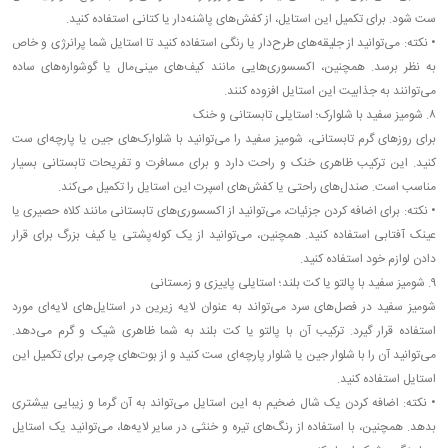
ست شود. برای تکمیل این استایل، از کفش‌های پاشنه‌دار یا کتانی استفاده کنید.
•
نکته: می‌توانید از جلیقه‌های طرح‌دار یا رنگی استفاده کنید تا استایل شما پرانرژی و خاص
به نظر برسد. همچنین، اکسسوری‌هایی مانند کیف‌های مینی‌مال یا گوشواره‌های ساده
می‌توانند به جذابیت این استایل افزوده کنند.
۸. شومیز سفید با شلوارک؛ استایلی تابستانی و خنک
برای روزهای گرم تابستانی، شومیز سفید را می‌توانید با شلوارک‌های جین یا پارچه‌ای ست
کنید. این ترکیب ظاهری خنک و راحت دارد و برای مسافرت و تفریحات تابستانی بسیار
مناسب است. صندل‌های راحتی یا کفش‌های اسپرت این استایل را تکمیل می‌کند.
•
نکته: برای اضافه کردن جزئیات، می‌توانید از اکسسوری‌های تابستانی مانند کلاه حصیری یا
عینک آفتابی استفاده کنید. همچنین، می‌توانید از یک کوله‌پشتی یا کیف بزرگ برای قرار
دادن لوازم خود استفاده کنید.
۹. شومیز سفید با پالتو یا کت بلند؛ استایلی پاییزی و زمستانی
شومیز سفید در فصل‌های سرد می‌تواند به عنوان لایه زیرین در استایل‌های لایه‌ای مورد
استفاده قرار گیرد. ترکیب آن با پالتو یا کت بلند به شما ظاهری شیک و گرم می‌دهد.
می‌توانید آن را با شلوار جین یا شلوار پارچه‌ای ست کنید و از بوت‌های چرمی برای تکمیل این
استایل استفاده کنید.
•
نکته: اضافه کردن یک شال ضخیم به این استایل می‌تواند به آن گرما و زیبایی بیشتری
بدهد. همچنین، با استفاده از رنگ‌های تیره و خنثی در سایر لایه‌ها، می‌توانید یک استایل