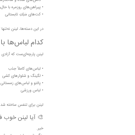
• دامن‌های ساده و ساختارمن
• پیراهن‌های روزمره با حال‌
• کت‌های سَبُكِ تابستانی
در این دسته‌ها، لینن نه‌تنها
کدام لباس‌ها با 
لینن پارچه‌ای‌ست که آزادی م
• لباس‌های کاملاً جذب
• لگینگ و شلوارهای کشی
• پالتو و لباس‌های زمستانی
• لباس ورزشی
لینن برای تنفس ساخته شده، 
🎨 آیا لینن خوب ف
خير.