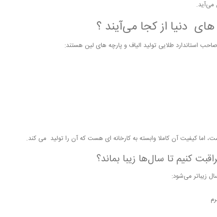
 می‌آید.
هاى دنیا از کجا می‌آيند ؟
احب استاندارد طلایی تولید الياف و پارچه هاى لين هستند:
ت، اما کیفیت آن كاملا وابسته به كارخانه اى هست كه آن را توليد مى كند.
اقبت کنیم تا سال‌ها زیبا بماند؟
ل زیباتر می‌شود:
رم