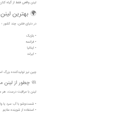
لینن واقعی فقط از گیاه کتان
🌍 بهترین لینن 
در دنیای فشن، چند کشور ؛ ص
• بلژیک
• فرانسه
• ایتالیا
• ایرلند
چین نیز تولیدکننده بزرگ اس
🧼 چطور از لینن مر
لینن با مراقبت درست، هر سا
• شست‌وشو با آب سرد یا ول
• استفاده از شوینده ملایم