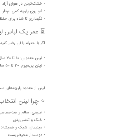
• خشک‌کردن در هوای آزاد
• اتو روی پارچه کمی نم‌دار
• نگهداری تا شده برای حفظ 
⏳ عمر یک لباس ل
اگر با احترام با آن رفتار کنید:
• لینن معمولی: ۱۰ تا ۳۰ سال
• لینن پریمیوم: ۳۰ تا ۵۰ سال یا بیشتر
لینن از معدود پارچه‌هایی‌س
⭐ چرا لینن انتخاب
• طبیعی، سالم و ضدحساسی
• خنک و تنفس‌پذیر
• مینیمال، شیک و همیشه‌در
• دوستدار محیط‌زیست