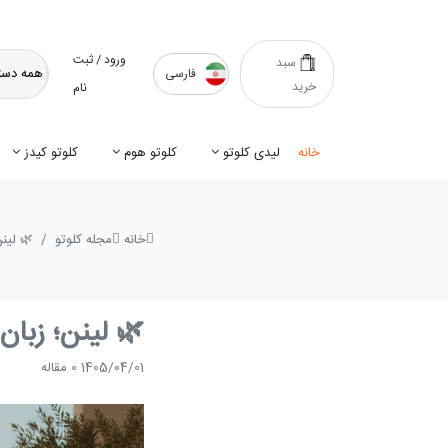
ورود / ثبت
سبد
فارسی
خرید
نام
خانه
لیدی کلوتو
کلوتو هوم
کلوتو کیدز
خانه
مجله کلوتو
🌿 لین
🌿 لینن؛ زبان
1405/04/01
0
مقاله