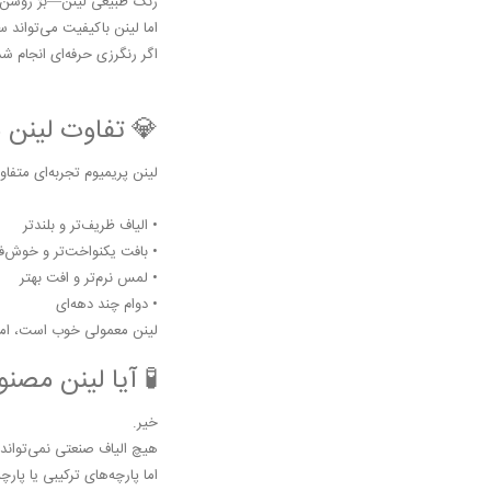
رنگ طبیعی لینن—بژ روشن، 
اما لینن باکیفیت می‌تواند س
اگر رنگرزی حرفه‌ای انجام 
💎 تفاوت لینن م
لینن پریمیوم تجربه‌ای متفا
• الیاف ظریف‌تر و بلندتر
• بافت یکنواخت‌تر و خوش‌فر
• لمس نرم‌تر و افت بهتر
• دوام چند دهه‌ای
لینن معمولی خوب است، اما 
🧪 آیا لینن مصن
خیر.
هیچ الیاف صنعتی نمی‌تواند 
اما پارچه‌های ترکیبی یا پارچه‌های «شبیه لینن Linen Look - » و