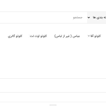
کلوتو آقا
مِباس ( غير از لباس)
کلوتو اوت لت
کلوتو گالری